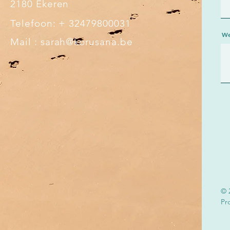
2180 Ekeren
Telefoon: + 32479800031
We
Mail :
sarah@korusana.be
© 
Pr