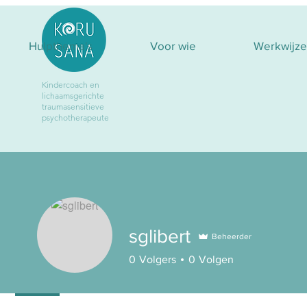
Hulpthema's
Voor wie
Werkwijze
Kindercoach
en
lichaamsgerichte
traumasensitieve
psychotherapeute
sglibert
Beheerder
0
Volgers
0
Volgen