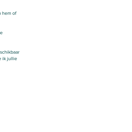
m hem of
ke
eschikbaar
ik jullie