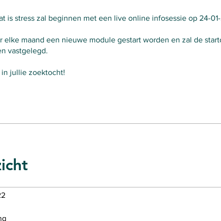
t is stress zal beginnen met een live online infosessie op 24-0
er elke maand een nieuwe module gestart worden en zal de start
n vastgelegd.
in jullie zoektocht!
icht
22
ng