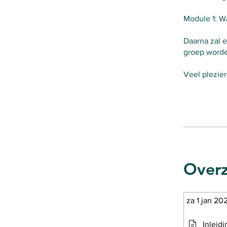
Module 1: Wa
Daarna zal 
groep worde
Veel plezier 
Overz
za 1 jan 20
Inleidi