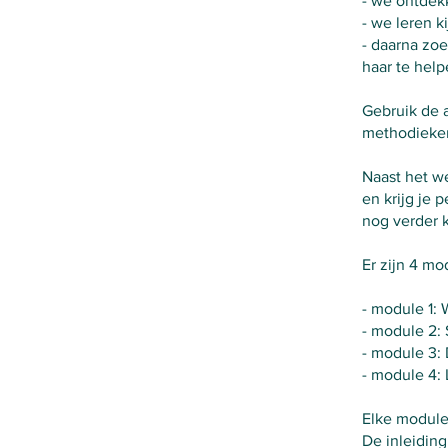
- we ontdek
- we leren k
- daarna zo
haar te hel
Gebruik de 
methodieken
Naast het w
en krijg je 
nog verder 
Er zijn 4 mo
- module 1: W
- module 2: 
- module 3: 
- module 4: 
Elke module
De inleiding 