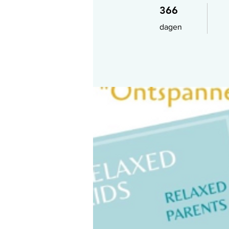
366 dagen
366
dagen