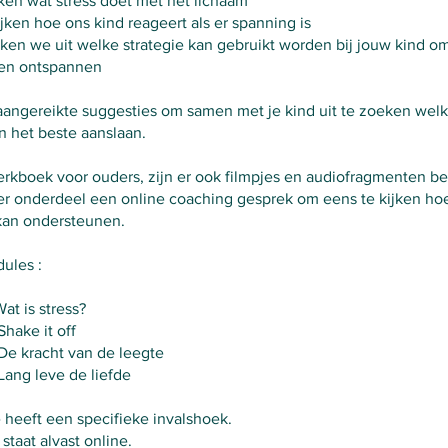
ken wat stress doet met het lichaam
ijken hoe ons kind reageert als er spanning is
eken we uit welke strategie kan gebruikt worden bij jouw kind o
pen ontspannen
aangereikte suggesties om samen met je kind uit te zoeken wel
 het beste aanslaan.
erkboek voor ouders, zijn er ook filmpjes en audiofragmenten b
per onderdeel een online coaching gesprek om eens te kijken hoe 
kan ondersteunen.
dules :
at is stress?
Shake it off
De kracht van de leegte
Lang leve de liefde
 heeft een specifieke invalshoek.
staat alvast online.