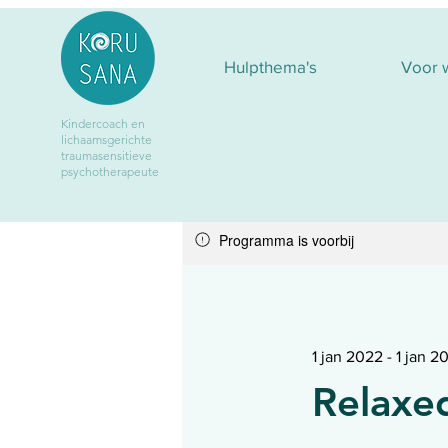
Hulpthema's
Voor 
Kindercoach
en
lichaamsgerichte
traumasensitieve
psychotherapeute
Programma is voorbij
1 jan 2022 - 1 jan 2
Relaxed