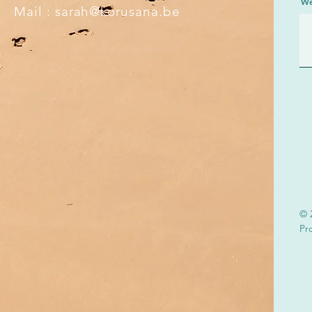
We
Mail :
sarah@korusana.be
© 
Pr